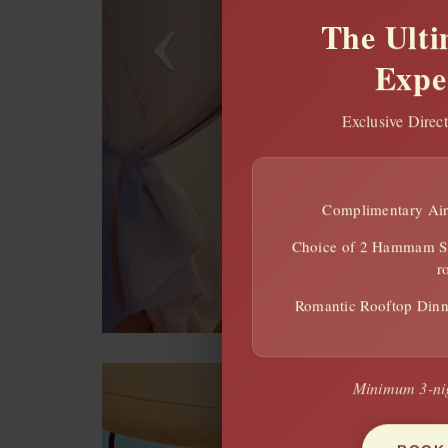
The Ulti
Expe
Exclusive Direc
Complimentary Airp
Choice of 2 Hammam Se
r
Romantic Rooftop Dinne
Minimum 3-nig