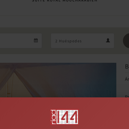
SUITE ROYAL MOUCHARABIEH
Departure
Guests
Departure
Guests
calendar
calendar
B
Next
Á
Pa
pa
ti
d
na
po