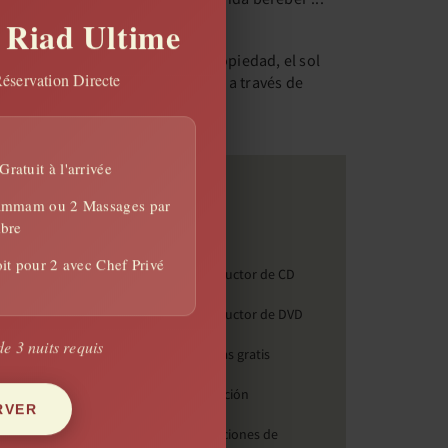
 Riad Ultime
ite en la primera planta de la propiedad, el sol
Réservation Directe
erá su buenos días por la mañana a través de
nmensas ventanas de celosía.
ratuit à l'arrivée
Comodidades
Hammam ou 2 Massages par
bre
Aire acondicionado
Baño
it pour 2 avec Chef Privé
Satelite / TV por cable
Reproductor de CD
Servicio de
Reproductor de DVD
habitaciones diario
e 3 nuits requis
Películas gratis
Secador de pelo
Calefacción
RVER
King / 2 camas
Instalaciones de