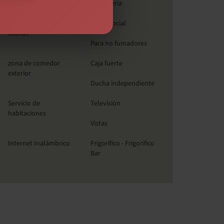
individuales
lavandería
Ropa de cama y
Salón social
toallas
Para no fumadores
zona de comedor
Caja fuerte
exterior
Ducha independiente
Servicio de
Televisión
habitaciones
Vistas
Internet Inalámbrico
Frigorífico - Frigorífico
Bar