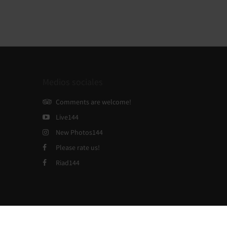
Medios sociales
Comments are welcome!
Live144
New Photos144
Please rate us!
Riad144