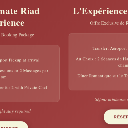
mate Riad
L'Expérience
Su
rience
Offre Exclusive de 
s
i
t Booking Package
Transfert Aéroport G
Au Choix : 2 Séances de 
ort Pickup at arrival
cham
ssions or 2 Massages per
Dîner Romantique sur le To
oom
r for 2 with Private Chef
Séjour minimum d
ht stay required
RÉSE