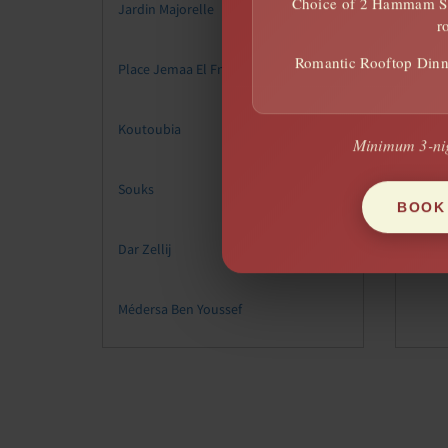
Choice of 2 Hammam Se
Jardin Majorelle
r
Romantic Rooftop Dinne
Place Jemaa El Fna
Koutoubia
Minimum 3-nig
Ma
Souks
BOOK
Dar Zellij
Médersa Ben Youssef