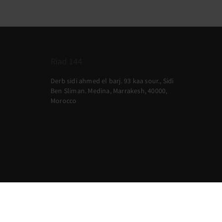
Riad 144
Derb sidi ahmed el barj. 93 kaa sour., Sidi
Ben Sliman. Medina, Marrakesh, 40000,
Morocco
2026
All rights reserved