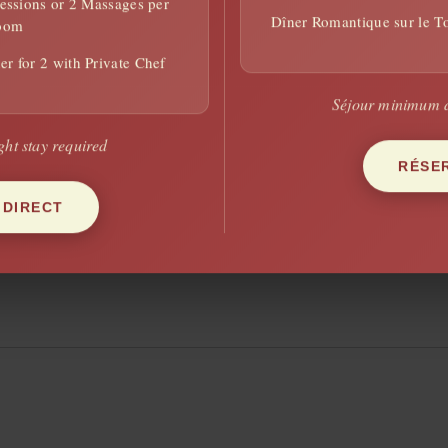
ssions or 2 Massages per
Dîner Romantique sur le To
oom
AFFI
r for 2 with Private Chef
Séjour minimum d
ht stay required
RÉSE
rrakesh 40160, Maroc
 DIRECT