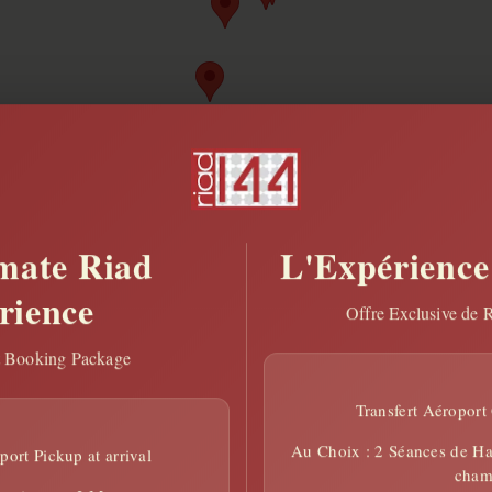
nt
mate Riad
L'Expérience
rience
Offre Exclusive de 
Les Jard
t Booking Package
Menara es
cultivé, 
Transfert Aéroport G
rectangul
arrive de
Au Choix : 2 Séances de 
ort Pickup at arrival
endroit c
cham