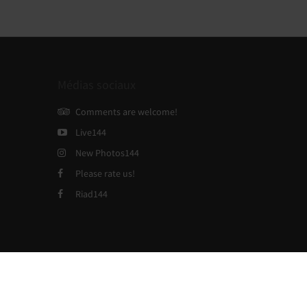
Médias sociaux
Comments are welcome!
Live144
New Photos144
Please rate us!
Riad144
Powered by
Canvas