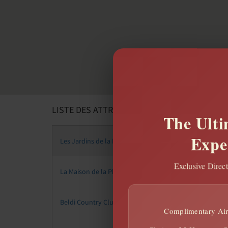
LISTE DES ATTRACTIONS
Précéde
The Ulti
Expe
Les Jardins de la Ménara
Exclusive Direc
La Maison de la Photographie
Beldi Country Club
Complimentary Airp