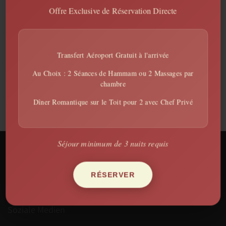
Körper genau das, was es verdient hat.
Offre Exclusive de Réservation Directe
Und wenn Sie Sport mögen, genießen Sie bitte unseren
kostenlosen Fitnessraum mit Laufteppich, CrossCountry und
Gewichte. Yoga Matten für Sonnenaufgang auf der Terrasse!
Transfert Aéroport Gratuit à l'arrivée
Au Choix : 2 Séances de Hammam ou 2 Massages par
chambre
Dîner Romantique sur le Toit pour 2 avec Chef Privé
Séjour minimum de 3 nuits requis
Riad 144
RÉSERVER
Marrakesh, Marrakesh, Morocco
Soziale Medien